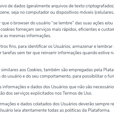
vo de dados (geralmente arquivos de texto criptografados)
ne, seja no computador ou dispositivos móveis (celulares, t
ir que o browser do usuário “se lembre” das suas ações e/ou
cookies forneçam serviços mais rápidos, eficientes e custo
te as mesmas informações.
tros fins, para identificar os Usuários, armazenar e lembrar
ar tarefas sem ter que reinserir informações quando estive
,
 similares aos Cookies, também são empregadas pela Plataf
 do usuário e do seu comportamento, para possibilitar o f
 informações e dados dos Usuários que não são necessário
o dos serviços explicitados nos Termos de Uso.
ormações e dados coletados dos Usuários deverão sempre res
Usuário leia atentamente todas as políticas da Plataforma.